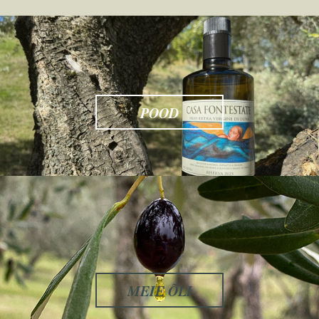
POOD
MEIE ÕLI