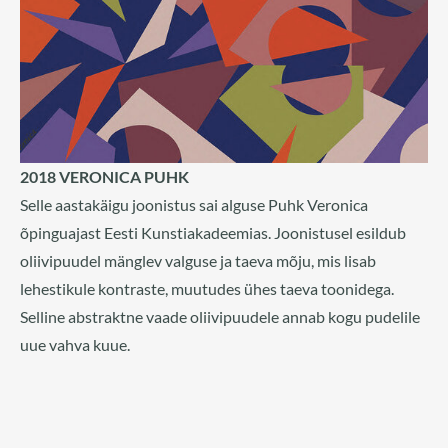
2018 VERONICA PUHK
Selle aastakäigu joonistus sai alguse Puhk Veronica
õpinguajast Eesti Kunstiakadeemias. Joonistusel esildub
oliivipuudel mänglev valguse ja taeva mõju, mis lisab
lehestikule kontraste, muutudes ühes taeva toonidega.
Selline abstraktne vaade oliivipuudele annab kogu pudelile
uue vahva kuue.