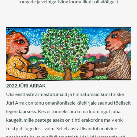
roogade ja veiniga. Ning loomulikult oliiviõliga :)
2022 JÜRI ARRAK
Üks eestlaste armastatumaid ja hinnatumaid kunstnikke
Jüri Arrak on tänu omanäonlisele käekirjale saanud tõeliselt
legendaarseks. Kes ei tunneks ära tema loomingut juba
kaugelt, mille peategelaseks on tihti erakordne maiv ehk
teistpidi lugedes - vaim. Sellel aastal lisandub maivide
perekonda ka kaks oliivikasvatajat. Maivid kummardavad