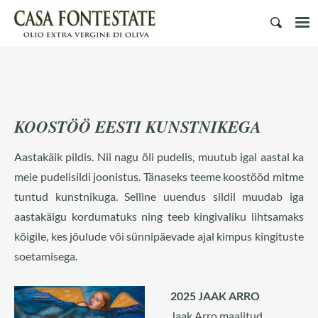
KOOSTÖÖ EESTI KUNSTNIKEGA
Aastakäik pildis. Nii nagu õli pudelis, muutub igal aastal ka
meie pudelisildi joonistus. Tänaseks teeme koostööd mitme
tuntud kunstnikuga. Selline uuendus sildil muudab iga
aastakäigu kordumatuks ning teeb kingivaliku lihtsamaks
kõigile, kes jõulude või sünnipäevade ajal kimpus kingituste
soetamisega.
2025 JAAK ARRO
Jaak Arro maalitud