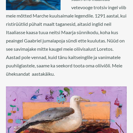
vetevooge trotsiv ingel viib
meie mõtted Marche kuulsaimale legendile. 1291 aastal, kui
ristirüütlid pühalt maalt taganesid, aitasid inglid neil
Itaaliasse kaasa tuua neitsi Maarja sünnikodu, koha kus
peaingel Gaabriel jumalapoja sündi ette kuulutas. Nüüd on
see savimajake mitte kaugel meie oliivisalust Loretos.
Aastad pole vennad, kuid tänu kaitseinglile ja vanimatele
puuhiiglastele, saame ka seekord toota oma oliiviõli. Meie
üheksandat aastakäiku.