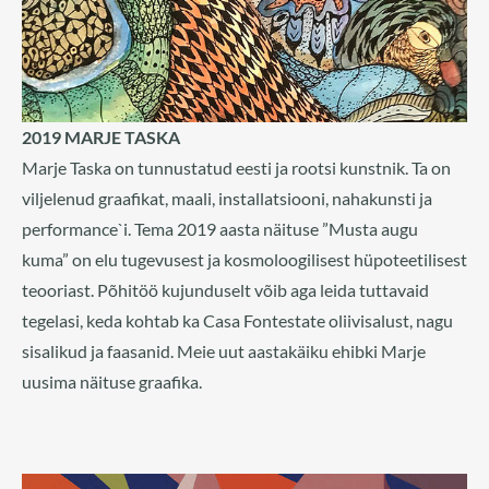
2019 MARJE TASKA
Marje Taska on tunnustatud eesti ja rootsi kunstnik. Ta on
viljelenud graafikat, maali, installatsiooni, nahakunsti ja
performance`i. Tema 2019 aasta näituse ”Musta augu
kuma” on elu tugevusest ja kosmoloogilisest hüpoteetilisest
teooriast. Põhitöö kujunduselt võib aga leida tuttavaid
tegelasi, keda kohtab ka Casa Fontestate oliivisalust, nagu
sisalikud ja faasanid. Meie uut aastakäiku ehibki Marje
uusima näituse graafika.