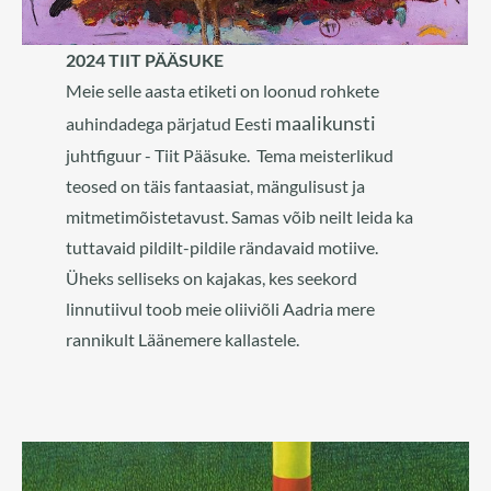
2024 TIIT PÄÄSUKE
Meie selle aasta etiketi on loonud rohkete
maalikunsti
auhindadega pärjatud Eesti
juhtfiguur - Tiit Pääsuke. Tema meisterlikud
teosed on täis fantaasiat, mängulisust ja
mitmetimõistetavust. Samas võib neilt leida ka
tuttavaid pildilt-pildile rändavaid motiive.
Üheks selliseks on kajakas, kes seekord
linnutiivul toob meie oliiviõli Aadria mere
rannikult Läänemere kallastele.