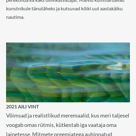
kunstnikule tänutäheks ja kutsuvad kõiki uut aastakäiku
nautima.
2021 AILI VINT
Võimsad ja realistlikud meremaalid, kus meri taljesel
voogab omas rütmis, kütkestab iga vaataja oma
lainetesse. Mitmete preemiatega auhinnatud