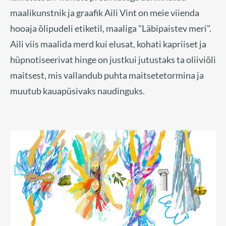
maalikunstnik ja graafik Aili Vint on meie viienda
hooaja õlipudeli etiketil, maaliga "Läbipaistev meri".
Aili viis maalida merd kui elusat, kohati kapriiset ja
hüpnotiseerivat hinge on justkui jutustaks ta oliiviõli
maitsest, mis vallandub puhta maitsetetormina ja
muutub kauapüsivaks naudinguks.