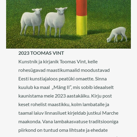
2023 TOOMAS VINT
Kunstnik ja kirjanik Toomas Vint, kelle
rohesügavad maastikumaalid moodustavad
Eesti kunstiajaloos peatüki omaette. Sinna
kuulub ka maal „Mäng II”, mis sobib ideaalselt
kaunistama meie 2023 aastakäiku. Kirju post
keset rohelist maastikku, kolm lambatalle ja
taamal laiuv linnasiluet kirjeldab justkui Marche
maakonda. Vana lambakasvatuse traditsiooniga
piirkond on tuntud oma lihtsate ja ehedate