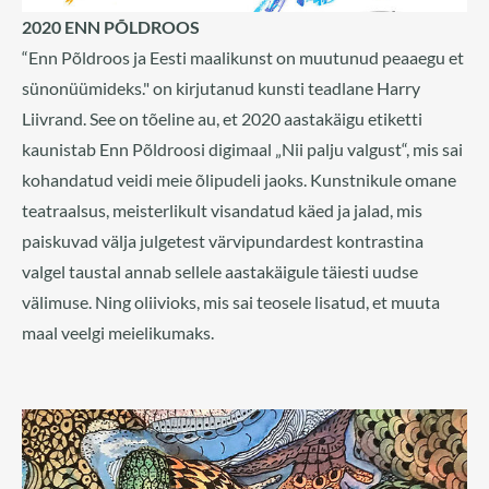
2020 ENN PÕLDROOS
“Enn Põldroos ja Eesti maalikunst on muutunud peaaegu et
sünonüümideks." on kirjutanud kunsti teadlane Harry
Liivrand. See on tõeline au, et 2020 aastakäigu etiketti
kaunistab Enn Põldroosi digimaal „Nii palju valgust“, mis sai
kohandatud veidi meie õlipudeli jaoks. Kunstnikule omane
teatraalsus, meisterlikult visandatud käed ja jalad, mis
paiskuvad välja julgetest värvipundardest kontrastina
valgel taustal annab sellele aastakäigule täiesti uudse
välimuse. Ning oliivioks, mis sai teosele lisatud, et muuta
maal veelgi meielikumaks.