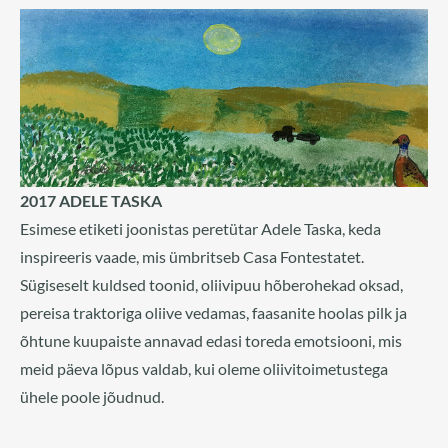
2017 ADELE TASKA
Esimese etiketi joonistas peretütar Adele Taska, keda
inspireeris vaade, mis ümbritseb Casa Fontestatet.
Sügiseselt kuldsed toonid, oliivipuu hõberohekad oksad,
pereisa traktoriga oliive vedamas, faasanite hoolas pilk ja
õhtune kuupaiste annavad edasi toreda emotsiooni, mis
meid päeva lõpus valdab, kui oleme oliivitoimetustega
ühele poole jõudnud.